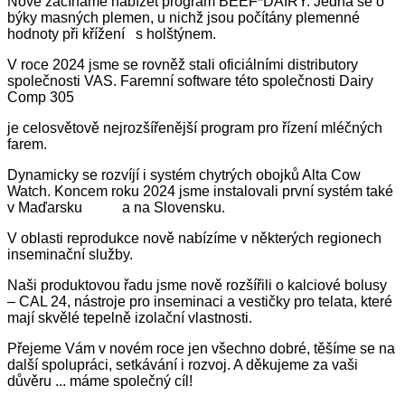
Nově začínáme nabízet program BEEF*DAIRY. Jedná se o
býky masných plemen, u nichž jsou počítány plemenné
hodnoty při křížení s holštýnem.
V roce 2024 jsme se rovněž stali oficiálními distributory
společnosti VAS. Faremní software této společnosti Dairy
Comp 305
je celosvětově nejrozšířenější program pro řízení mléčných
farem.
Dynamicky se rozvíjí i systém chytrých obojků Alta Cow
Watch. Koncem roku 2024 jsme instalovali první systém také
v Maďarsku a na Slovensku.
V oblasti reprodukce nově nabízíme v některých regionech
inseminační služby.
Naši produktovou řadu jsme nově rozšířili o kalciové bolusy
– CAL 24, nástroje pro inseminaci a vestičky pro telata, které
mají skvělé tepelně izolační vlastnosti.
Přejeme Vám v novém roce jen všechno dobré, těšíme se na
další spolupráci, setkávání i rozvoj. A děkujeme za vaši
důvěru ... máme společný cíl!