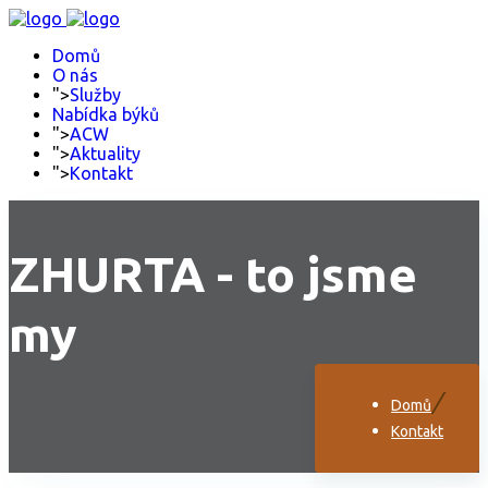
Domů
O nás
">
Služby
Nabídka býků
">
ACW
">
Aktuality
">
Kontakt
ZHURTA - to jsme
my
Domů
Kontakt