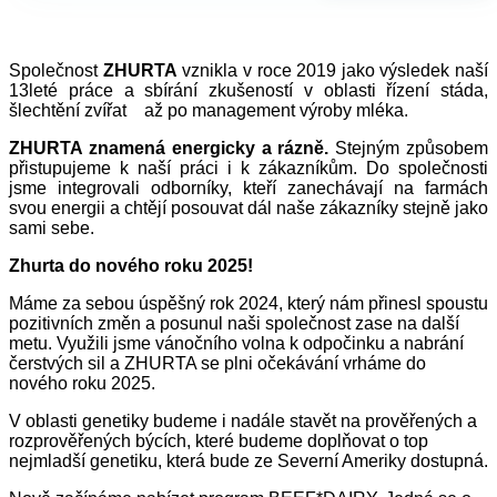
Společnost
ZHURTA
vznikla v roce 2019 jako výsledek naší
13leté práce a sbírání zkušeností v oblasti řízení stáda,
šlechtění zvířat až po management výroby mléka.
ZHURTA znamená energicky a rázně.
Stejným způsobem
přistupujeme k naší práci i k zákazníkům. Do společnosti
jsme integrovali odborníky, kteří zanechávají na farmách
svou energii a chtějí posouvat dál naše zákazníky stejně jako
sami sebe.
Zhurta do nového roku 2025!
Máme za sebou úspěšný rok 2024, který nám přinesl spoustu
pozitivních změn a posunul naši společnost zase na další
metu. Využili jsme vánočního volna k odpočinku a nabrání
čerstvých sil a ZHURTA se plni očekávání vrháme do
nového roku 2025.
V oblasti genetiky budeme i nadále stavět na prověřených a
rozprověřených býcích, které budeme doplňovat o top
nejmladší genetiku, která bude ze Severní Ameriky dostupná.