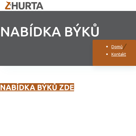
NABÍDKA BÝKŮ
Domů
Kontakt
NABÍDKA BÝKŮ ZDE