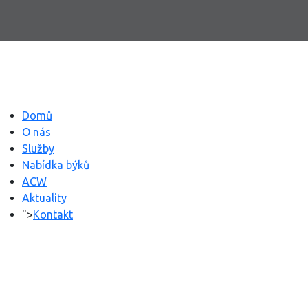
© 2025 - Design by Vividmarketing.cz. All rights reserved.
Domů
O nás
Služby
Nabídka býků
ACW
Aktuality
">
Kontakt