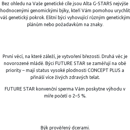
Bez ohledu na Vaše genetické cíle jsou Alta G-STARS nejvýše
hodnocenými genomickými býky, kteří Vám pomohou urychlit
váš genetický pokrok. Elitní býci vyhovující různým genetickým
plánům nebo požadavkům na znaky.
První věcí, na které záleží, je vytvoření březosti. Druhá věc je
novorozené mládě. Býci FUTURE STAR se zaměřují na obě
priority – mají status vysoké plodnosti CONCEPT PLUS a
přináší více živých zdravých telat.
FUTURE STAR konvenční sperma Vám poskytne výhodu v
míře početí o 2–5 %.
Býk prověřený dcerami.